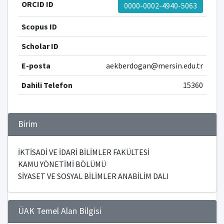
ORCID ID
0000-0002-4940-5063
Scopus ID
Scholar ID
E-posta
aekberdogan@mersin.edu.tr
Dahili Telefon
15360
Birim
İKTİSADİ VE İDARİ BİLİMLER FAKÜLTESİ
KAMU YÖNETİMİ BÖLÜMÜ
SİYASET VE SOSYAL BİLİMLER ANABİLİM DALI
ÜAK Temel Alan Bilgisi