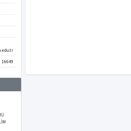
edu.tr
16649
MÜ
LİM