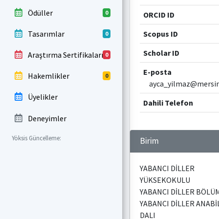
Ödüller
0
ORCID ID
Tasarımlar
Scopus ID
0
Scholar ID
Araştırma Sertifikaları
0
E-posta
Hakemlikler
0
ayca_yilmaz@mersin.
Üyelikler
Dahili Telefon
Deneyimler
Yöksis Güncelleme:
Birim
YABANCI DİLLER
YÜKSEKOKULU
YABANCI DİLLER BÖLÜ
YABANCI DİLLER ANABİ
DALI