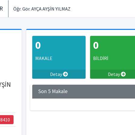
ER
Öğr. Gör. AYÇA AYŞİN YILMAZ
0
0
MAKALE
BİLDİRİ
Detay
Detay
YŞİN
Son 5 Makale
38410