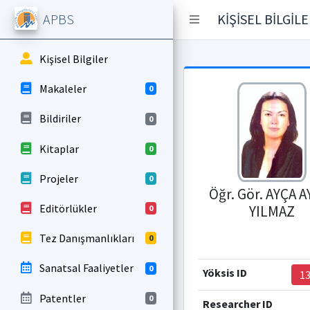
APBS
KİŞİSEL BİLGİL
Kişisel Bilgiler
Makaleler
0
Bildiriler
0
Kitaplar
0
Projeler
0
Öğr. Gör. AYÇA A
Editörlükler
YILMAZ
0
Tez Danışmanlıkları
0
Sanatsal Faaliyetler
0
Yöksis ID
1
Patentler
0
Researcher ID