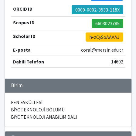
ORCID ID
0000-0002-3533-118X
Scopus ID
6603023785
Scholar ID
h-zCySoAAAAJ
E-posta
coral@mersin.edu.tr
Dahili Telefon
14602
Birim
FEN FAKÜLTESİ
BİYOTEKNOLOJİ BÖLÜMÜ
BİYOTEKNOLOJİ ANABİLİM DALI