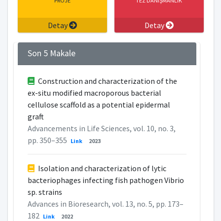
PROJE
TEZ DANIŞMANLIK
Detay
Detay
Son 5 Makale
Construction and characterization of the
ex-situ modified macroporous bacterial
cellulose scaffold as a potential epidermal
graft
Advancements in Life Sciences, vol. 10, no. 3,
pp. 350–355
Link
2023
Isolation and characterization of lytic
bacteriophages infecting fish pathogen Vibrio
sp. strains
Advances in Bioresearch, vol. 13, no. 5, pp. 173–
182
Link
2022