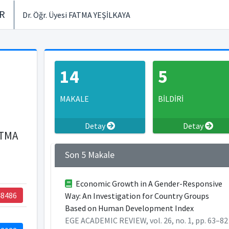
ER
Dr. Öğr. Üyesi FATMA YEŞİLKAYA
14
5
MAKALE
BİLDİRİ
Detay
Detay
ATMA
Son 5 Makale
Economic Growth in A Gender-Responsive
48486
Way: An Investigation for Country Groups
Based on Human Development Index
EGE ACADEMIC REVIEW, vol. 26, no. 1, pp. 63–82