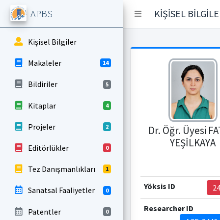
APBS
KİŞİSEL BİLGİL
Kişisel Bilgiler
Makaleler
14
Bildiriler
5
Kitaplar
4
Projeler
2
Dr. Öğr. Üyesi F
YEŞİLKAYA
Editörlükler
0
Tez Danışmanlıkları
1
Yöksis ID
2
Sanatsal Faaliyetler
0
Researcher ID
Patentler
0