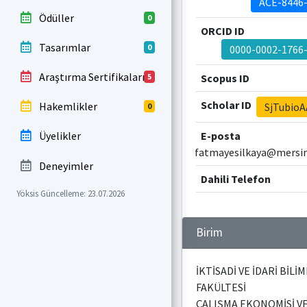
ACE-8446
Ödüller
0
ORCID ID
Tasarımlar
0
0000-0002-1766
Araştırma Sertifikaları
5
Scopus ID
Scholar ID
Hakemlikler
SjTubio
0
E-posta
Üyelikler
fatmayesilkaya@mersin
Deneyimler
Dahili Telefon
Yöksis Güncelleme: 23.07.2026
Birim
İKTİSADİ VE İDARİ BİLİ
FAKÜLTESİ
ÇALIŞMA EKONOMİSİ V