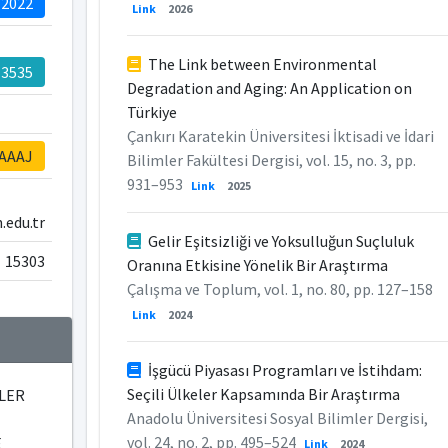
-2022
Link
2026
The Link between Environmental
-3535
Degradation and Aging: An Application on
Türkiye
Çankırı Karatekin Üniversitesi İktisadi ve İdari
AAAAJ
Bilimler Fakültesi Dergisi, vol. 15, no. 3, pp.
931–953
Link
2025
.edu.tr
Gelir Eşitsizliği ve Yoksulluğun Suçluluk
15303
Oranına Etkisine Yönelik Bir Araştırma
Çalışma ve Toplum, vol. 1, no. 80, pp. 127–158
Link
2024
İşgücü Piyasası Programları ve İstihdam:
Seçili Ülkeler Kapsamında Bir Araştırma
MLER
Anadolu Üniversitesi Sosyal Bilimler Dergisi,
vol. 24, no. 2, pp. 495–524
E
Link
2024