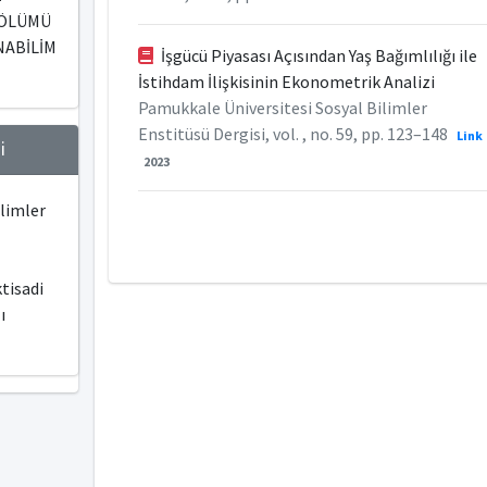
BÖLÜMÜ
NABİLİM
İşgücü Piyasası Açısından Yaş Bağımlılığı ile
İstihdam İlişkisinin Ekonometrik Analizi
Pamukkale Üniversitesi Sosyal Bilimler
Enstitüsü Dergisi, vol. , no. 59, pp. 123–148
Link
i
2023
ilimler
tisadi
ı