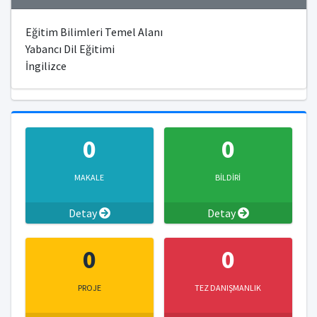
Eğitim Bilimleri Temel Alanı
Yabancı Dil Eğitimi
İngilizce
0
0
MAKALE
BİLDİRİ
Detay
Detay
0
0
PROJE
TEZ DANIŞMANLIK