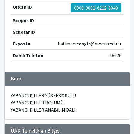
ORCID ID
0000-0001-6212-8040
Scopus ID
Scholar ID
E-posta
hatimeercengiz@mersin.edu.tr
Dahili Telefon
16626
Birim
YABANCI DİLLER YÜKSEKOKULU
YABANCI DİLLER BÖLÜMÜ
YABANCI DİLLER ANABİLİM DALI
ÜAK Temel Alan Bilgisi