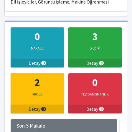
Dil İşleyiciler, Görüntü İşleme, Makine Öğrenmesi
0
3
MAKALE
BİLDİRİ
Detay
Detay
2
0
PROJE
TEZ DANIŞMANLIK
Detay
Detay
Son 5 Makale