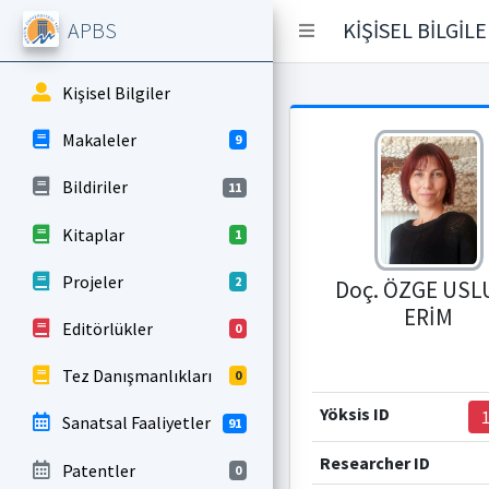
APBS
KİŞİSEL BİLGİL
Kişisel Bilgiler
Makaleler
9
Bildiriler
11
Kitaplar
1
Projeler
2
Doç. ÖZGE USL
ERİM
Editörlükler
0
Tez Danışmanlıkları
0
Yöksis ID
Sanatsal Faaliyetler
91
Researcher ID
Patentler
0