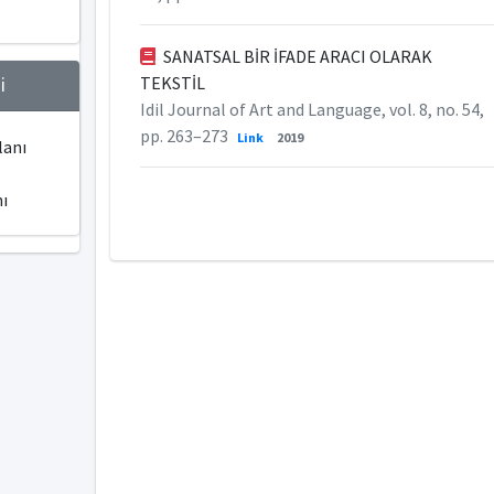
SANATSAL BİR İFADE ARACI OLARAK
TEKSTİL
i
Idil Journal of Art and Language, vol. 8, no. 54,
pp. 263–273
Link
2019
lanı
ı