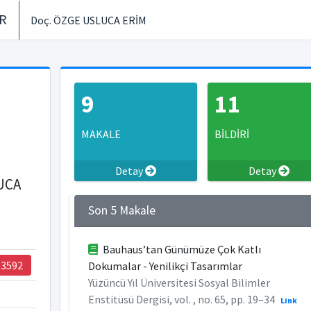
ER
Doç. ÖZGE USLUCA ERİM
9
11
MAKALE
BİLDİRİ
Detay
Detay
UCA
Son 5 Makale
Bauhaus’tan Günümüze Çok Katlı
13592
Dokumalar - Yenilikçi Tasarımlar
Yüzüncü Yıl Üniversitesi Sosyal Bilimler
Enstitüsü Dergisi, vol. , no. 65, pp. 19–34
Link