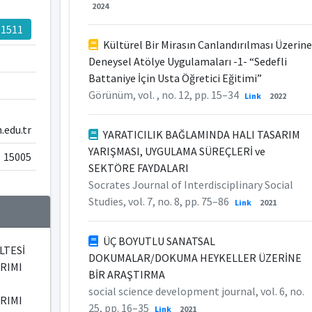
2024
-1511
Kültürel Bir Mirasın Canlandırılması Üzerine
Deneysel Atölye Uygulamaları -1- “Sedefli
Battaniye İçin Usta Öğretici Eğitimi”
Görünüm, vol. , no. 12, pp. 15–34
Link
2022
edu.tr
YARATICILIK BAĞLAMINDA HALI TASARIM
YARIŞMASI, UYGULAMA SÜREÇLERİ ve
15005
SEKTÖRE FAYDALARI
Socrates Journal of Interdisciplinary Social
Studies, vol. 7, no. 8, pp. 75–86
Link
2021
ÜÇ BOYUTLU SANATSAL
LTESİ
DOKUMALAR/DOKUMA HEYKELLER ÜZERİNE
RIMI
BİR ARAŞTIRMA
social science development journal, vol. 6, no.
RIMI
25, pp. 16–35
Link
2021