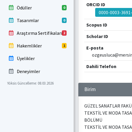
ORCID ID
Ödüller
0
0000-0003-3691
Tasarımlar
0
Scopus ID
Araştırma Sertifikaları
2
Scholar ID
Hakemlikler
1
E-posta
ozgeusluca@mersin.
Üyelikler
Dahili Telefon
Deneyimler
Yöksis Güncelleme: 08.03.2026
Birim
GÜZEL SANATLAR FAKÜ
TEKSTİL VE MODA TASA
BÖLÜMÜ
TEKSTİL VE MODA TASA