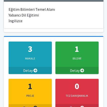
Eğitim Bilimleri Temel Alanı
Yabancı Dil Eğitimi
İngilizce
3
1
MAKALE
BİLDİRİ
Detay
Detay
1
0
PROJE
TEZ DANIŞMANLIK