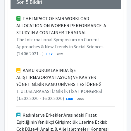
Son 5 Bildiri
THE IMPACT OF FAIR WORKLOAD
ALLOCATION ON WORKER PERFORMANCE: A
STUDY IN A CONTAINER TERMINAL​
The International Symposium on Current
Approaches & New Trends in Social Sciences
(24.06.2021 - )
Link
2021
KAMU KURUMLARINDA İŞE
ALIŞTIRMA(ORYANTASYON) VE KARİYER
YÖNETİMİ:BİR KAMU ÜNİVERSİTESİ ÖRNEĞİ
1. ULUSLARARASI İZMİR İKTİSAT KONGRESİ
(15.02.2020 - 16.02.2020)
Link
2020
Kadınlar ve Erkekler Arasındaki Fırsat
Eşitliğinin Yenilikçi Girişimcilik Üzerine Etkisi:
Çok Düzeyli Analiz. 8. Aile İşletmeleri Kongresi