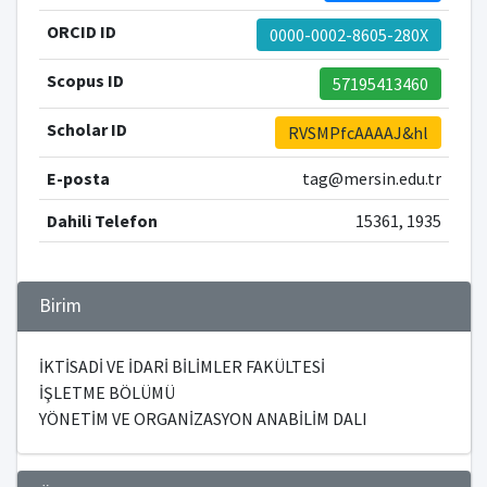
ORCID ID
0000-0002-8605-280X
Scopus ID
57195413460
Scholar ID
RVSMPfcAAAAJ&hl
E-posta
tag@mersin.edu.tr
Dahili Telefon
15361, 1935
Birim
İKTİSADİ VE İDARİ BİLİMLER FAKÜLTESİ
İŞLETME BÖLÜMÜ
YÖNETİM VE ORGANİZASYON ANABİLİM DALI