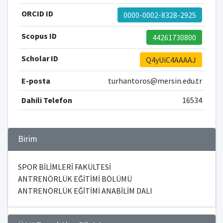
ORCID ID
0000-0002-8328-2925
Scopus ID
44261730800
Scholar ID
Q4yUiC4AAAAJ
E-posta
turhantoros@mersin.edu.tr
Dahili Telefon
16534
Birim
SPOR BİLİMLERİ FAKÜLTESİ
ANTRENÖRLÜK EĞİTİMİ BÖLÜMÜ
ANTRENÖRLÜK EĞİTİMİ ANABİLİM DALI