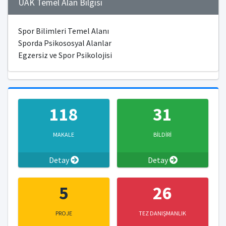
ÜAK Temel Alan Bilgisi
Spor Bilimleri Temel Alanı
Sporda Psikososyal Alanlar
Egzersiz ve Spor Psikolojisi
118
31
MAKALE
BİLDİRİ
Detay
Detay
5
26
PROJE
TEZ DANIŞMANLIK