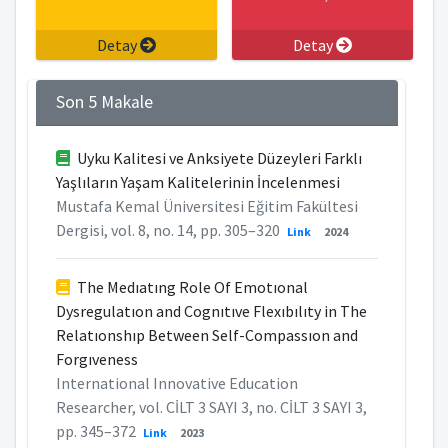
Detay
Detay
Son 5 Makale
Uyku Kalitesi ve Anksiyete Düzeyleri Farklı
Yaşlıların Yaşam Kalitelerinin İncelenmesi
Mustafa Kemal Üniversitesi Eğitim Fakültesi
Dergisi, vol. 8, no. 14, pp. 305–320
Link
2024
The Medıatıng Role Of Emotıonal
Dysregulatıon and Cognıtıve Flexıbılıty in The
Relatıonshıp Between Self-Compassıon and
Forgıveness
International Innovative Education
Researcher, vol. CİLT 3 SAYI 3, no. CİLT 3 SAYI 3,
pp. 345–372
Link
2023