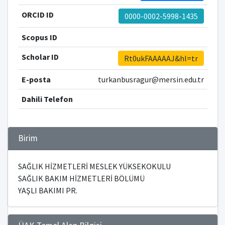
ORCID ID
0000-0002-5998-1435
Scopus ID
Scholar ID
Rt0ukFAAAAAJ&hl=tr
E-posta
turkanbusragur@mersin.edu.tr
Dahili Telefon
Birim
SAĞLIK HİZMETLERİ MESLEK YÜKSEKOKULU
SAĞLIK BAKIM HİZMETLERİ BÖLÜMÜ
YAŞLI BAKIMI PR.