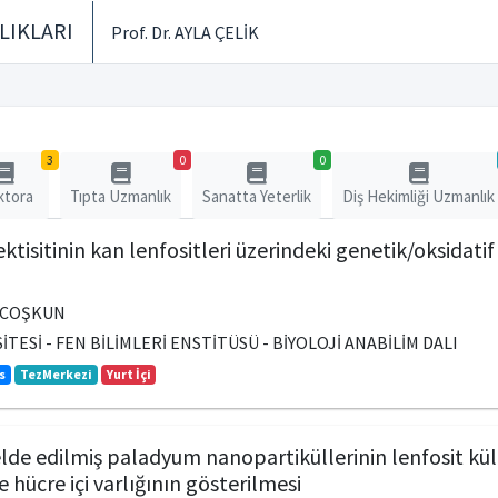
LIKLARI
Prof. Dr. AYLA ÇELİK
3
0
0
ktora
Tıpta Uzmanlık
Sanatta Yeterlik
Diş Hekimliği Uzmanlık
ktisitinin kan lenfositleri üzerindeki genetik/oksidat
 COŞKUN
TESİ - FEN BİLİMLERİ ENSTİTÜSÜ - BİYOLOJİ ANABİLİM DALI
s
TezMerkezi
Yurt İçi
 elde edilmiş paladyum nanopartiküllerinin lenfosit kü
e hücre içi varlığının gösterilmesi