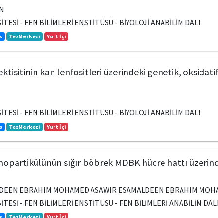
N
TESİ - FEN BİLİMLERİ ENSTİTÜSÜ - BİYOLOJİ ANABİLİM DALI
s
TezMerkezi
Yurt İçi
ektisitinin kan lenfositleri üzerindeki genetik, oksidat
TESİ - FEN BİLİMLERİ ENSTİTÜSÜ - BİYOLOJİ ANABİLİM DALI
s
TezMerkezi
Yurt İçi
nopartikülünün sığır böbrek MDBK hücre hattı üzerind
LDEEN EBRAHIM MOHAMED ASAWIR ESAMALDEEN EBRAHIM MOH
TESİ - FEN BİLİMLERİ ENSTİTÜSÜ - FEN BİLİMLERİ ANABİLİM DAL
s
TezMerkezi
Yurt İçi