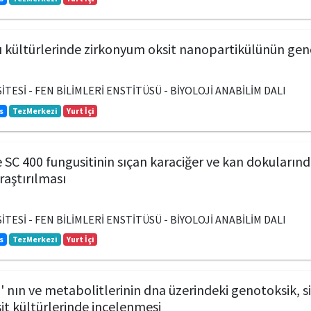
ı kültürlerinde zirkonyum oksit nanopartikülünün geno
TESİ - FEN BİLİMLERİ ENSTİTÜSÜ - BİYOLOJİ ANABİLİM DALI
s
TezMerkezi
Yurt İçi
SC 400 fungusitinin sıçan karaciğer ve kan dokularında
raştırılması
TESİ - FEN BİLİMLERİ ENSTİTÜSÜ - BİYOLOJİ ANABİLİM DALI
s
TezMerkezi
Yurt İçi
' nın ve metabolitlerinin dna üzerindeki genotoksik, si
it kültürlerinde incelenmesi