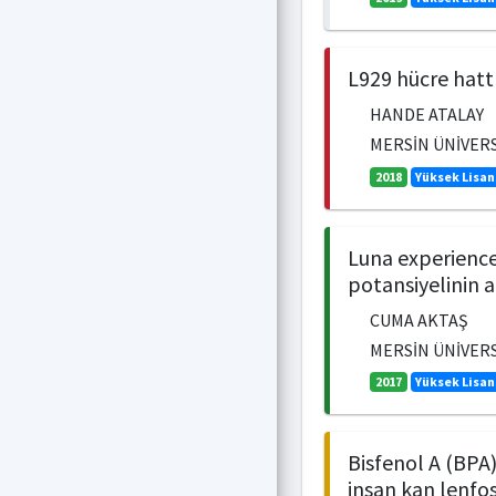
L929 hücre hatt
HANDE ATALAY
MERSİN ÜNİVERSİ
2018
Yüksek Lisan
Luna experience 
potansiyelinin a
CUMA AKTAŞ
MERSİN ÜNİVERSİ
2017
Yüksek Lisan
Bisfenol A (BPA)
insan kan lenfos