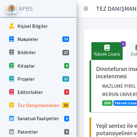
APBS
TEZ DANIŞMAN
Kişisel Bilgiler
Makaleler
70
9
Bildiriler
27
Yüksek Lisans
Do
Kitaplar
0
Dinotefuran inse
incelenmesi
Projeler
11
MAZLUME PIRIL
Editörlükler
2
MERSİN ÜNİVERSİ
2025
Yüksek Lisan
Tez Danışmanlıkları
12
Sanatsal Faaliyetler
0
Yeşil sentez ile
Patentler
potansiyelinin v
0