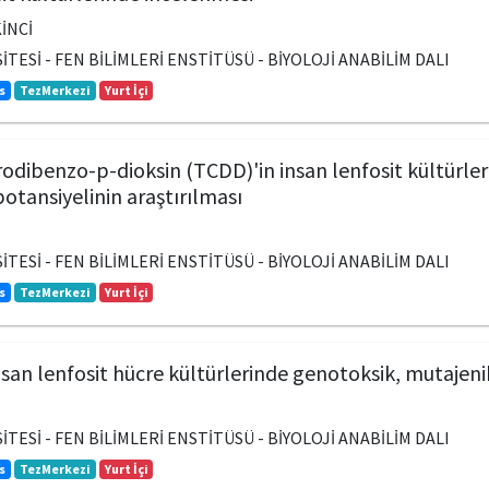
İNCİ
TESİ - FEN BİLİMLERİ ENSTİTÜSÜ - BİYOLOJİ ANABİLİM DALI
s
TezMerkezi
Yurt İçi
rodibenzo-p-dioksin (TCDD)'in insan lenfosit kültürler
potansiyelinin araştırılması
TESİ - FEN BİLİMLERİ ENSTİTÜSÜ - BİYOLOJİ ANABİLİM DALI
s
TezMerkezi
Yurt İçi
san lenfosit hücre kültürlerinde genotoksik, mutajenik
TESİ - FEN BİLİMLERİ ENSTİTÜSÜ - BİYOLOJİ ANABİLİM DALI
s
TezMerkezi
Yurt İçi