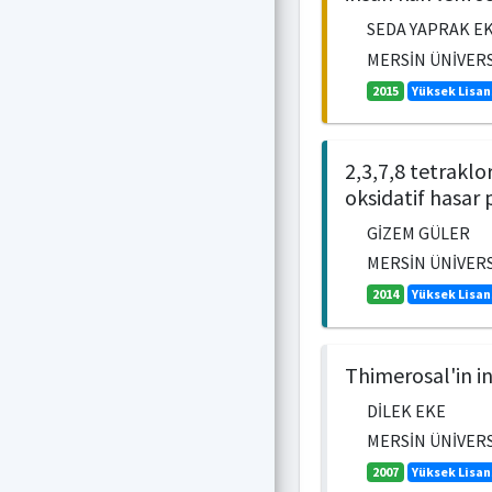
SEDA YAPRAK EK
MERSİN ÜNİVERSİ
2015
Yüksek Lisan
2,3,7,8 tetraklo
oksidatif hasar 
GİZEM GÜLER
MERSİN ÜNİVERSİ
2014
Yüksek Lisan
Thimerosal'in in
DİLEK EKE
MERSİN ÜNİVERSİ
2007
Yüksek Lisan