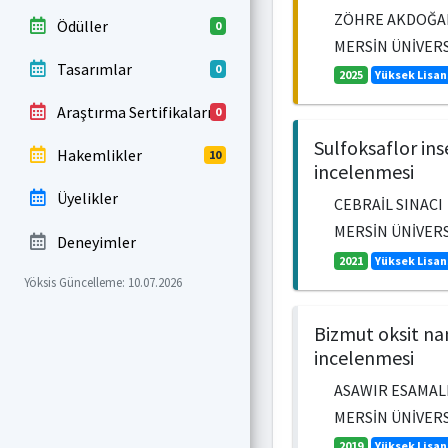
ZÖHRE AKDOĞA
Ödüller
0
MERSİN ÜNİVERSİ
Tasarımlar
0
2025
Yüksek Lisan
Araştırma Sertifikaları
0
Sulfoksaflor ins
Hakemlikler
10
incelenmesi
Üyelikler
CEBRAİL SINACI
MERSİN ÜNİVERSİ
Deneyimler
2021
Yüksek Lisan
Yöksis Güncelleme: 10.07.2026
Bizmut oksit na
incelenmesi
ASAWIR ESAMA
MERSİN ÜNİVERSİ
2019
Yüksek Lisan