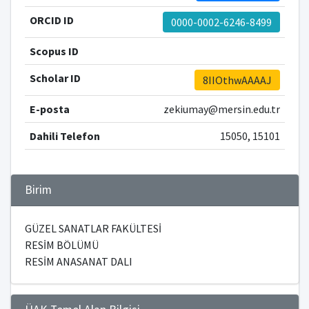
ORCID ID
0000-0002-6246-8499
Scopus ID
Scholar ID
8IIOthwAAAAJ
E-posta
zekiumay@mersin.edu.tr
Dahili Telefon
15050, 15101
Birim
GÜZEL SANATLAR FAKÜLTESİ
RESİM BÖLÜMÜ
RESİM ANASANAT DALI