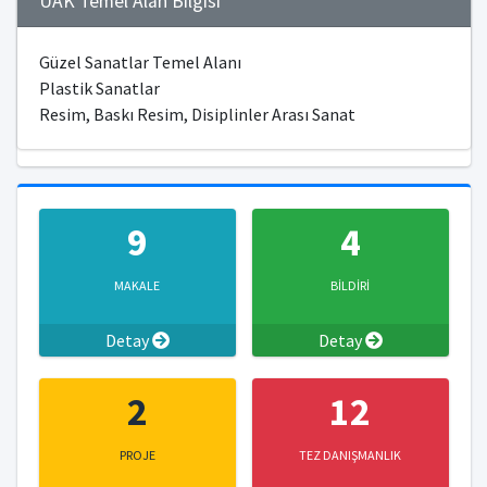
ÜAK Temel Alan Bilgisi
Güzel Sanatlar Temel Alanı
Plastik Sanatlar
Resim, Baskı Resim, Disiplinler Arası Sanat
9
4
MAKALE
BİLDİRİ
Detay
Detay
2
12
PROJE
TEZ DANIŞMANLIK