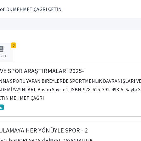
of. Dr. MEHMET ÇAĞRI ÇETİN
0
tap
 VE SPOR ARAŞTIRMALARI 2025-I
UNMA SPORU YAPAN BİREYLERDE SPORTMENLİK DAVRANIŞLARI VE
ADEMİ YAYINLARI, Basım Sayısı: 1, ISBN: 978-625-392-493-5, Sayfa Sa
ETİN MEHMET ÇAĞRI
ap
ULAMAYA HER YÖNÜYLE SPOR - 2
REATİF SPORLARDA ZİHİNSEL DAYANIKLILIK