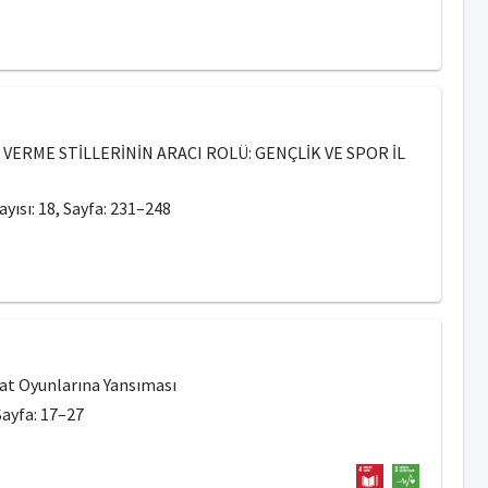
VERME STİLLERİNİN ARACI ROLÜ: GENÇLİK VE SPOR İL
yısı: 18, Sayfa: 231–248
yat Oyunlarına Yansıması
 Sayfa: 17–27