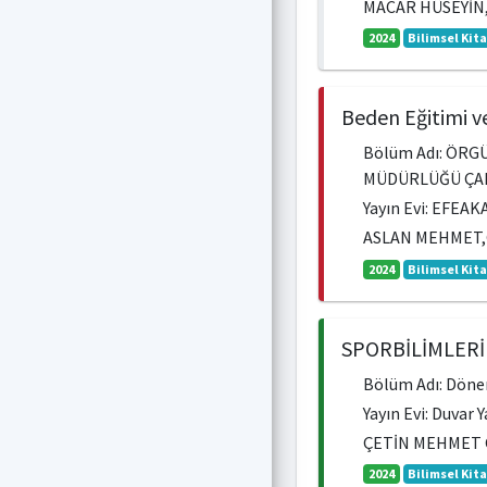
MACAR HÜSEYİN
2024
Bilimsel Kit
Beden Eğitimi v
Bölüm Adı: ÖRG
MÜDÜRLÜĞÜ ÇAL
Yayın Evi: EFEAK
ASLAN MEHMET,
2024
Bilimsel Kit
SPORBİLİMLERİ
Bölüm Adı: Dönem
Yayın Evi: Duvar 
ÇETİN MEHMET 
2024
Bilimsel Kit