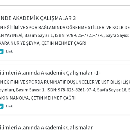
İNDE AKADEMİK ÇALIŞMALAR 3
EN EĞİTİMİ VE SPOR BAĞLAMINDA ÖĞRENME STİLLERİ VE KOLB 
N YAYINEVİ, Basım Sayısı: 1, ISBN: 978-625-7721-77-6, Sayfa Sayısı: 
KARA NURİYE ŞEYMA, ÇETİN MEHMET ÇAĞRI
ap
Link
Bilimleri Alanında Akademik Çalışmalar -1-
N EĞİTİMİ VE SPORDA RUMİNATİF DÜŞÜNCELER VE ÜST BİLİŞ İLİŞK
Yayınları, Basım Sayısı: 1, ISBN: 978-625-8261-97-4, Sayfa Sayısı: 16,
AKIN MANOLYA, ÇETİN MEHMET ÇAĞRI
ap
Link
Bilimleri Alanında Akademik Çalışmalar