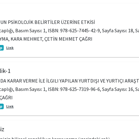
RUN PSİKOLOJİK BELİRTİLER ÜZERİNE ETKİSİ
itaplığı, Basım Sayısı: 1, ISBN: 978-625-7445-42-9, Sayfa Sayısı: 18, 
EYMA, KARA MEHMET, ÇETİN MEHMET ÇAĞRI
ap
Link
lik-1
RDA KARAR VERME İLE İLGILI YAPILAN YURTDIŞI VE YURTIÇI ARA
itaplığı, Basım Sayısı: 1, ISBN: 978-625-7319-96-6, Sayfa Sayısı: 16, 
ÇAĞRI
ap
Link
iz