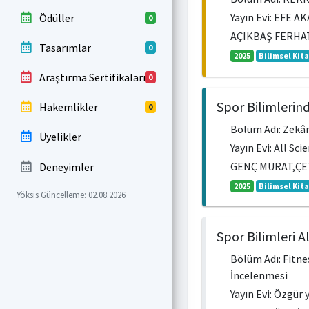
Yayın Evi: EFE AK
Ödüller
0
AÇIKBAŞ FERHA
Tasarımlar
0
2025
Bilimsel Kit
Araştırma Sertifikaları
0
Spor Bilimlerin
Hakemlikler
0
Bölüm Adı: Zekân
Üyelikler
Yayın Evi: All Sc
GENÇ MURAT,ÇE
Deneyimler
2025
Bilimsel Kit
Yöksis Güncelleme: 02.08.2026
Spor Bilimleri 
Bölüm Adı: Fitne
İncelenmesi
Yayın Evi: Özgür 