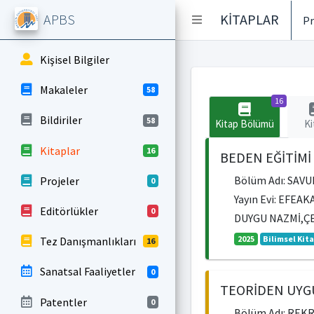
APBS
KİTAPLAR
Pr
Kişisel Bilgiler
Makaleler
58
16
Bildiriler
58
Kitap Bölümü
Ki
Kitaplar
16
BEDEN EĞİTİMİ
Bölüm Adı: SAV
Projeler
0
Yayın Evi: EFEAK
Editörlükler
0
DUYGU NAZMİ,Ç
2025
Bilimsel Kit
Tez Danışmanlıkları
16
Sanatsal Faaliyetler
0
TEORİDEN UYG
Patentler
0
Bölüm Adı: REK