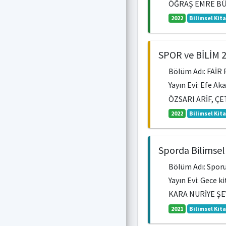
ÖĞRAŞ EMRE BÜ
2022
Bilimsel Kit
SPOR ve BİLİM 2
Bölüm Adı: FAİR
Yayın Evi: Efe Ak
ÖZSARI ARİF, Ç
2022
Bilimsel Kit
Sporda Bilimsel
Bölüm Adı: Sporu
Yayın Evi: Gece k
KARA NURİYE Ş
2021
Bilimsel Kit