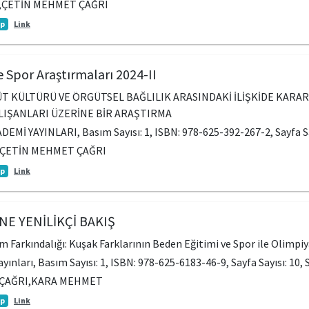
,ÇETİN MEHMET ÇAĞRI
ap
Link
e Spor Araştırmaları 2024-II
ÜT KÜLTÜRÜ VE ÖRGÜTSEL BAĞLILIK ARASINDAKİ İLİŞKİDE KARAR 
IŞANLARI ÜZERİNE BİR ARAŞTIRMA
ADEMİ YAYINLARI, Basım Sayısı: 1, ISBN: 978-625-392-267-2, Sayfa Sa
ÇETİN MEHMET ÇAĞRI
ap
Link
NE YENİLİKÇİ BAKIŞ
 Farkındalığı: Kuşak Farklarının Beden Eğitimi ve Spor ile Olimpi
Yayınları, Basım Sayısı: 1, ISBN: 978-625-6183-46-9, Sayfa Sayısı: 10,
ÇAĞRI,KARA MEHMET
ap
Link