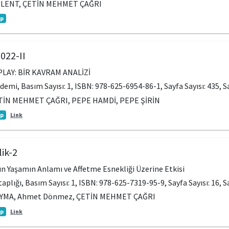
LENT, ÇETİN MEHMET ÇAĞRI
ap
022-II
 PLAY: BİR KAVRAM ANALİZİ
ademi, Basım Sayısı: 1, ISBN: 978-625-6954-86-1, Sayfa Sayısı: 435, 
ETİN MEHMET ÇAĞRI, PEPE HAMDİ, PEPE ŞİRİN
ap
Link
lik-2
n Yaşamın Anlamı ve Affetme Esnekliği Üzerine Etkisi
itaplığı, Basım Sayısı: 1, ISBN: 978-625-7319-95-9, Sayfa Sayısı: 16, S
EYMA, Ahmet Dönmez, ÇETİN MEHMET ÇAĞRI
ap
Link