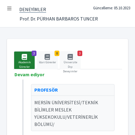
Güncelleme: 05.10.2023
DENEYİMLER
Prof. Dr. PÜRHAN BARBAROS TUNCER
3
8
3
Akademik
İdari Görevler
Üniversite
Görevler
Dışı
Deneyimler
Devam ediyor
PROFESÖR
MERSİN ÜNİVERSİTESİ/TEKNİK
BİLİMLER MESLEK
YÜKSEKOKULU/VETERİNERLİK
BÖLÜMÜ/