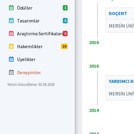
Ödüller
1
DOÇENT
Tasarımlar
0
MERSİN ÜNİV
Araştırma Sertifikaları
0
2016
Hakemlikler
14
Üyelikler
2016
Deneyimler
YARDIMCI 
Yöksis Güncelleme: 03.08.2026
MERSİN ÜNİV
2014
2014