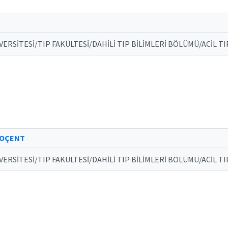
ERSİTESİ/TIP FAKÜLTESİ/DAHİLİ TIP BİLİMLERİ BÖLÜMÜ/ACİL TI
DOÇENT
ERSİTESİ/TIP FAKÜLTESİ/DAHİLİ TIP BİLİMLERİ BÖLÜMÜ/ACİL TI