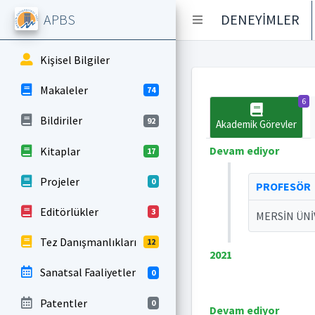
APBS
DENEYİMLER
Kişisel Bilgiler
Makaleler
74
6
Bildiriler
92
Akademik Görevler
Devam ediyor
Kitaplar
17
Projeler
0
PROFESÖR
Editörlükler
3
MERSİN ÜNİ
Tez Danışmanlıkları
12
2021
Sanatsal Faaliyetler
0
Patentler
0
Devam ediyor