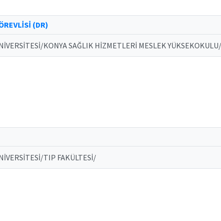
REVLİSİ (DR)
NİVERSİTESİ/KONYA SAĞLIK HİZMETLERİ MESLEK YÜKSEKOKUL
İVERSİTESİ/TIP FAKÜLTESİ/