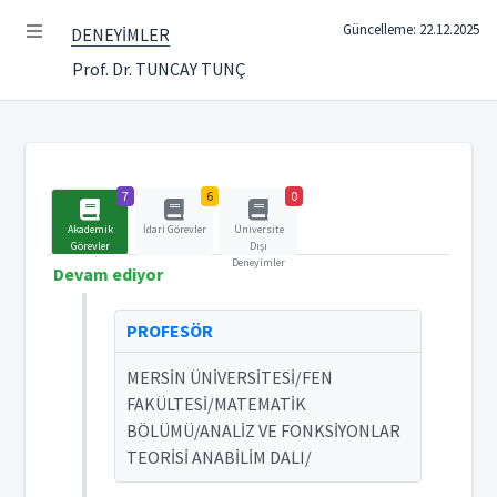
Güncelleme: 22.12.2025
DENEYİMLER
Prof. Dr. TUNCAY TUNÇ
7
6
0
Akademik
İdari Görevler
Üniversite
Görevler
Dışı
Deneyimler
Devam ediyor
PROFESÖR
MERSİN ÜNİVERSİTESİ/FEN
FAKÜLTESİ/MATEMATİK
BÖLÜMÜ/ANALİZ VE FONKSİYONLAR
TEORİSİ ANABİLİM DALI/