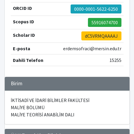
ORCID ID
0000-0001-5622-6250
Scopus ID
55916074700
Scholar ID
dC5VRMQAAAAJ
E-posta
erdemsofraci@mersin.edu.tr
Dahili Telefon
15255
Birim
İKTİSADİ VE İDARİ BİLİMLER FAKÜLTESİ
MALİYE BÖLÜMÜ
MALİYE TEORİSİ ANABİLİM DALI