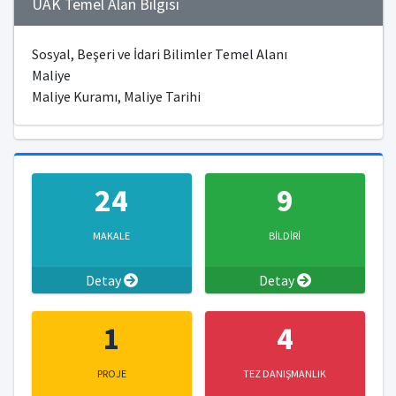
ÜAK Temel Alan Bilgisi
Sosyal, Beşeri ve İdari Bilimler Temel Alanı
Maliye
Maliye Kuramı, Maliye Tarihi
24
9
MAKALE
BİLDİRİ
Detay
Detay
1
4
PROJE
TEZ DANIŞMANLIK