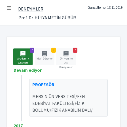
Güncelleme: 13.11.2019
DENEYİMLER
Prof. Dr. HÜLYA METİN GÜBÜR
7
3
7
Akademik
İdari Görevler
Üniversite
Görevler
Dışı
Deneyimler
Devam ediyor
PROFESÖR
MERSİN ÜNİVERSİTESİ/FEN-
EDEBİYAT FAKÜLTESİ/FİZİK
BÖLÜMÜ/FİZİK ANABİLİM DALI/
2017