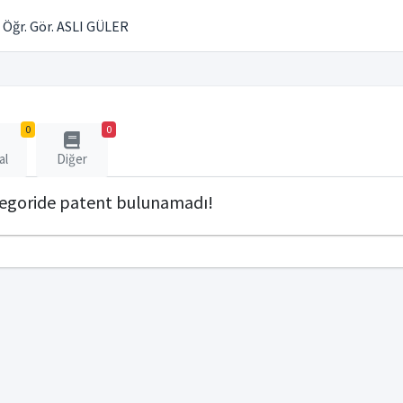
Öğr. Gör. ASLI GÜLER
0
0
al
Diğer
tegoride patent bulunamadı!