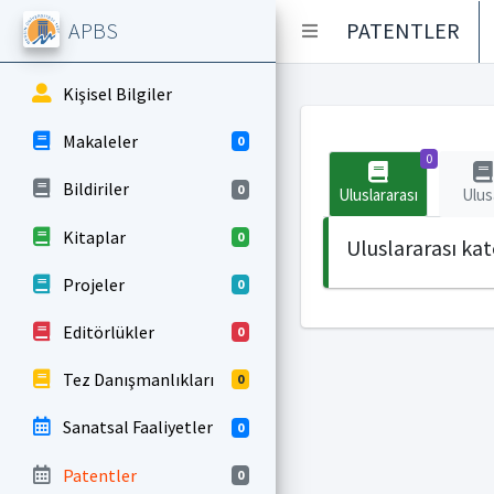
APBS
PATENTLER
Kişisel Bilgiler
Makaleler
0
0
Bildiriler
0
Uluslararası
Ulus
Kitaplar
0
Uluslararası ka
Projeler
0
Editörlükler
0
Tez Danışmanlıkları
0
Sanatsal Faaliyetler
0
Patentler
0