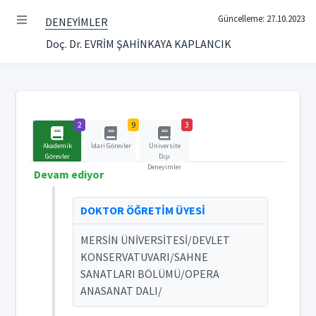
Güncelleme: 27.10.2023
DENEYİMLER
Doç. Dr. EVRİM ŞAHİNKAYA KAPLANCIK
2
9
3
Akademik
İdari Görevler
Üniversite
Görevler
Dışı
Deneyimler
Devam ediyor
DOKTOR ÖĞRETİM ÜYESİ
MERSİN ÜNİVERSİTESİ/DEVLET
KONSERVATUVARI/SAHNE
SANATLARI BÖLÜMÜ/OPERA
ANASANAT DALI/