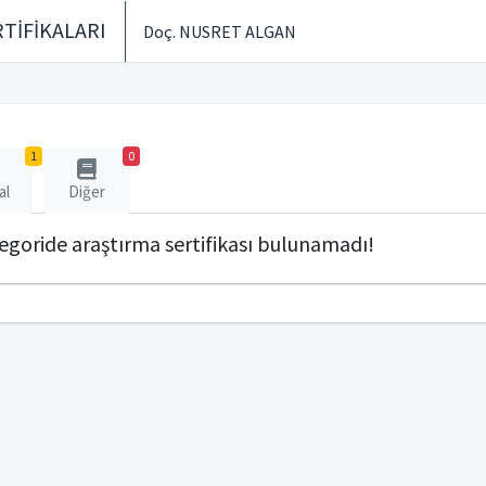
TİFİKALARI
Doç. NUSRET ALGAN
1
0
al
Diğer
tegoride araştırma sertifikası bulunamadı!