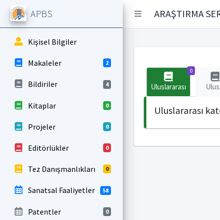
APBS
ARAŞTIRMA SER
Kişisel Bilgiler
Makaleler
2
0
Bildiriler
4
Uluslararası
Ulus
Kitaplar
0
Uluslararası ka
Projeler
0
Editörlükler
0
Tez Danışmanlıkları
0
Sanatsal Faaliyetler
58
Patentler
0