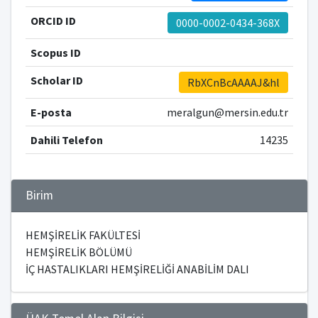
ORCID ID
0000-0002-0434-368X
Scopus ID
Scholar ID
RbXCnBcAAAAJ&hl
E-posta
meralgun@mersin.edu.tr
Dahili Telefon
14235
Birim
HEMŞİRELİK FAKÜLTESİ
HEMŞİRELİK BÖLÜMÜ
İÇ HASTALIKLARI HEMŞİRELİĞİ ANABİLİM DALI