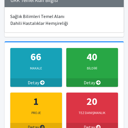
ÜAK Temel Alan Bilgisi
Sağlık Bilimleri Temel Alanı
Dahili Hastalıklar Hemşireliği
66
40
MAKALE
BİLDİRİ
Detay
Detay
1
20
PROJE
TEZ DANIŞMANLIK
Detay
Detay