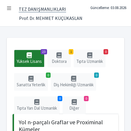
Güncelleme: 03.08.2026
TEZ DANIŞMANLIKLARI
Prof. Dr. MEHMET KÜÇÜKASLAN
23
1
0
Yüksek Lisans
Doktora
Tıpta Uzmanlık
0
0
Sanatta Yeterlik
Diş Hekimliği Uzmanlık
0
0
Tıpta Yan Dal Uzmanlık
Diğer
Yol n-parçalı Graflar ve Proximinal
Kümeler