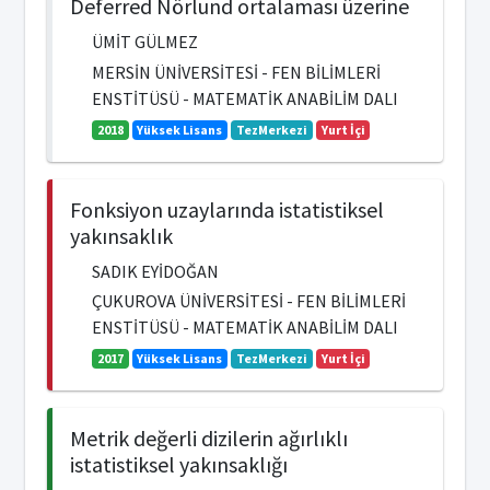
Deferred Nörlund ortalaması üzerine
ÜMİT GÜLMEZ
MERSİN ÜNİVERSİTESİ - FEN BİLİMLERİ
ENSTİTÜSÜ - MATEMATİK ANABİLİM DALI
2018
Yüksek Lisans
TezMerkezi
Yurt İçi
Fonksiyon uzaylarında istatistiksel
yakınsaklık
SADIK EYİDOĞAN
ÇUKUROVA ÜNİVERSİTESİ - FEN BİLİMLERİ
ENSTİTÜSÜ - MATEMATİK ANABİLİM DALI
2017
Yüksek Lisans
TezMerkezi
Yurt İçi
Metrik değerli dizilerin ağırlıklı
istatistiksel yakınsaklığı