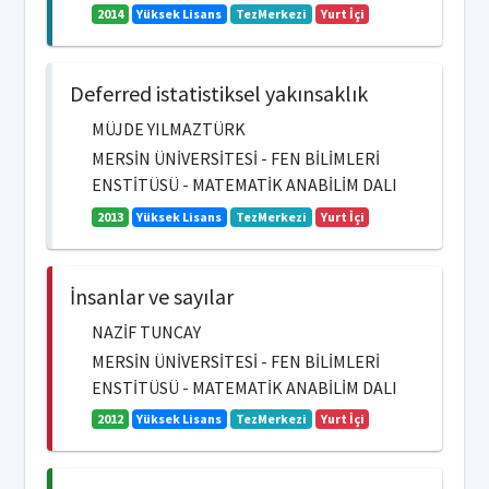
2014
Yüksek Lisans
TezMerkezi
Yurt İçi
Deferred istatistiksel yakınsaklık
MÜJDE YILMAZTÜRK
MERSİN ÜNİVERSİTESİ - FEN BİLİMLERİ
ENSTİTÜSÜ - MATEMATİK ANABİLİM DALI
2013
Yüksek Lisans
TezMerkezi
Yurt İçi
İnsanlar ve sayılar
NAZİF TUNCAY
MERSİN ÜNİVERSİTESİ - FEN BİLİMLERİ
ENSTİTÜSÜ - MATEMATİK ANABİLİM DALI
2012
Yüksek Lisans
TezMerkezi
Yurt İçi