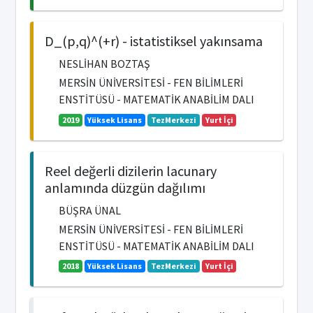
D_(p,q)^(+r) - istatistiksel yakınsama
NESLİHAN BOZTAŞ
MERSİN ÜNİVERSİTESİ - FEN BİLİMLERİ
ENSTİTÜSÜ - MATEMATİK ANABİLİM DALI
2019
Yüksek Lisans
TezMerkezi
Yurt İçi
Reel değerli dizilerin lacunary
anlamında düzgün dağılımı
BÜŞRA ÜNAL
MERSİN ÜNİVERSİTESİ - FEN BİLİMLERİ
ENSTİTÜSÜ - MATEMATİK ANABİLİM DALI
2018
Yüksek Lisans
TezMerkezi
Yurt İçi