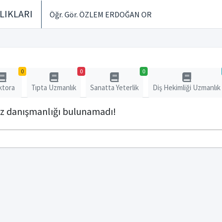
LIKLARI
Öğr. Gör. ÖZLEM ERDOĞAN OR
0
0
0
ktora
Tıpta Uzmanlık
Sanatta Yeterlik
Diş Hekimliği Uzmanlık
ez danışmanlığı bulunamadı!