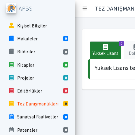
APBS
TEZ DANIŞMAN
Kişisel Bilgiler
Makaleler
0
0
Bildiriler
0
Yüksek Lisans
Do
Kitaplar
0
Yüksek Lisans t
Projeler
0
Editörlükler
0
Tez Danışmanlıkları
0
Sanatsal Faaliyetler
0
Patentler
0