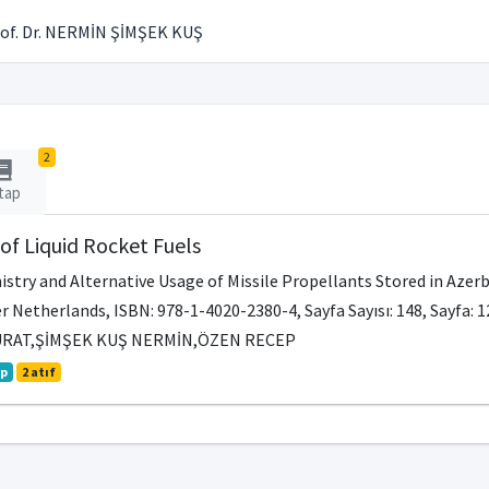
of. Dr. NERMİN ŞİMŞEK KUŞ
2
tap
of Liquid Rocket Fuels
stry and Alternative Usage of Missile Propellants Stored in Azerb
er Netherlands, ISBN: 978-1-4020-2380-4, Sayfa Sayısı: 148, Sayfa: 
URAT,ŞİMŞEK KUŞ NERMİN,ÖZEN RECEP
ap
2 atıf