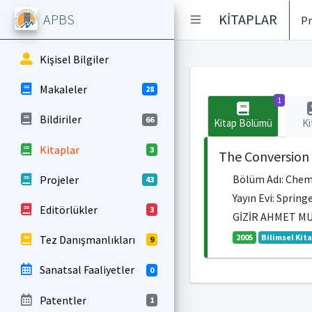
APBS
KİTAPLAR
Pr
Kişisel Bilgiler
Makaleler
28
1
Bildiriler
66
Kitap Bölümü
Ki
Kitaplar
3
The Conversion 
Bölüm Adı: Chemi
Projeler
43
Yayın Evi: Spring
Editörlükler
3
GİZİR AHMET M
2005
Bilimsel Kit
Tez Danışmanlıkları
9
Sanatsal Faaliyetler
0
Patentler
1