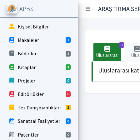
APBS
ARAŞTIRMA SER
Kişisel Bilgiler
Makaleler
2
0
Bildiriler
2
Uluslararası
Ulus
Kitaplar
2
Uluslararası ka
Projeler
0
Editörlükler
0
Tez Danışmanlıkları
1
Sanatsal Faaliyetler
0
Patentler
0