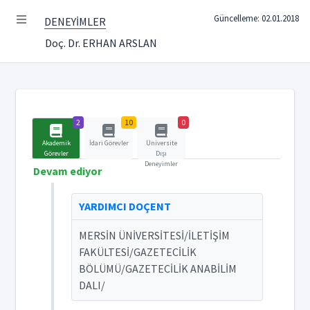
Güncelleme: 02.01.2018
DENEYİMLER
Doç. Dr. ERHAN ARSLAN
2
10
0
Akademik
İdari Görevler
Üniversite
Görevler
Dışı
Deneyimler
Devam ediyor
YARDIMCI DOÇENT
MERSİN ÜNİVERSİTESİ/İLETİŞİM
FAKÜLTESİ/GAZETECİLİK
BÖLÜMÜ/GAZETECİLİK ANABİLİM
DALI/