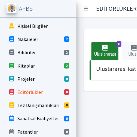
APBS
EDİTÖRLÜKLER
Kişisel Bilgiler
Makaleler
2
0
Bildiriler
2
Uluslararası
Ulus
Kitaplar
2
Uluslararası ka
Projeler
0
Editörlükler
0
Tez Danışmanlıkları
0
Sanatsal Faaliyetler
0
Patentler
0