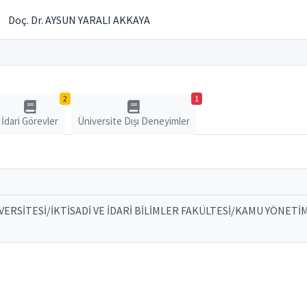
Doç. Dr. AYSUN YARALI AKKAYA
2
1
İdari Görevler
Üniversite Dışı Deneyimler
VERSİTESİ/İKTİSADİ VE İDARİ BİLİMLER FAKÜLTESİ/KAMU YÖNETİ