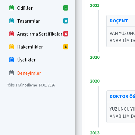
2021
Ödüller
1
DOÇENT
Tasarımlar
0
VAN YÜZÜNC
Araştırma Sertifikaları
6
ANABİLİM D
Hakemlikler
8
2020
Üyelikler
Deneyimler
2020
Yöksis Güncelleme: 14.01.2026
DOKTOR ÖĞ
YÜZÜNCÜ YI
ANABİLİM D
2013