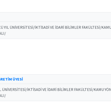
Ü YIL ÜNİVERSİTESİ/İKTİSADİ VE İDARİ BİLİMLER FAKÜLTESİ/KA
ALI/
RETİM ÜYESİ
L ÜNİVERSİTESİ/İKTİSADİ VE İDARİ BİLİMLER FAKÜLTESİ/KAMU Y
ALI/