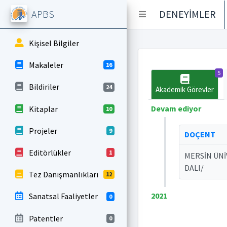
APBS
DENEYİMLER
Kişisel Bilgiler
Makaleler
16
5
Bildiriler
24
Akademik Görevler
Devam ediyor
Kitaplar
10
Projeler
9
DOÇENT
Editörlükler
1
MERSİN ÜNİ
DALI/
Tez Danışmanlıkları
12
2021
Sanatsal Faaliyetler
0
Patentler
0