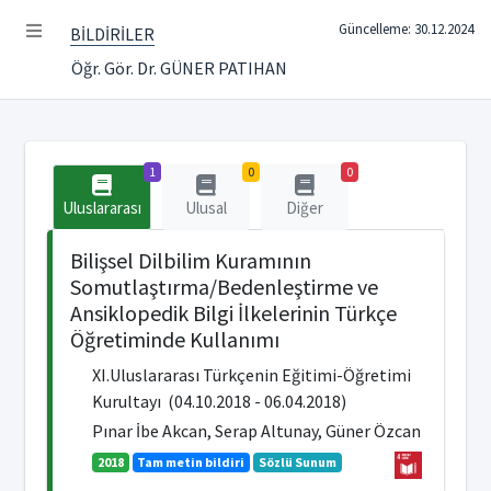
Güncelleme: 30.12.2024
BİLDİRİLER
Öğr. Gör. Dr. GÜNER PATIHAN
1
0
0
Uluslararası
Ulusal
Diğer
Bilişsel Dilbilim Kuramının
Somutlaştırma/Bedenleştirme ve
Ansiklopedik Bilgi İlkelerinin Türkçe
Öğretiminde Kullanımı
XI.Uluslararası Türkçenin Eğitimi-Öğretimi
Kurultayı ‎ (04.10.2018 - 06.04.2018)
Pınar İbe Akcan, Serap Altunay, Güner Özcan
2018
Tam metin bildiri
Sözlü Sunum