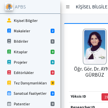
APBS
KİŞİSEL BİLGİL
Kişisel Bilgiler
Makaleler
2
Bildiriler
5
Kitaplar
0
Projeler
6
Öğr. Gör. Dr. A
Editörlükler
0
GÜRBÜZ
Tez Danışmanlıkları
0
Sanatsal Faaliyetler
0
Yöksis ID
1
Patentler
0
Researcher ID