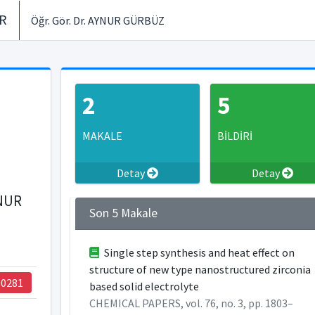
ER
Öğr. Gör. Dr. AYNUR GÜRBÜZ
2
5
MAKALE
BİLDİRİ
Detay
Detay
YNUR
Son 5 Makale
Single step synthesis and heat effect on
structure of new type nanostructured zirconia
90281
based solid electrolyte
CHEMICAL PAPERS, vol. 76, no. 3, pp. 1803–