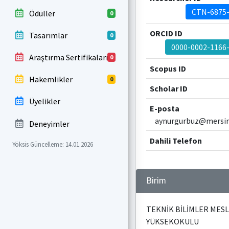
CTN-6875
Ödüller
0
ORCID ID
Tasarımlar
0
0000-0002-1166
Araştırma Sertifikaları
0
Scopus ID
Hakemlikler
0
Scholar ID
Üyelikler
E-posta
aynurgurbuz@mersin.
Deneyimler
Dahili Telefon
Yöksis Güncelleme: 14.01.2026
Birim
TEKNİK BİLİMLER MES
YÜKSEKOKULU