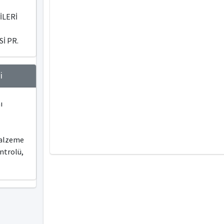
İLERİ
İ PR.
i
ı
Malzeme
ntrolü,