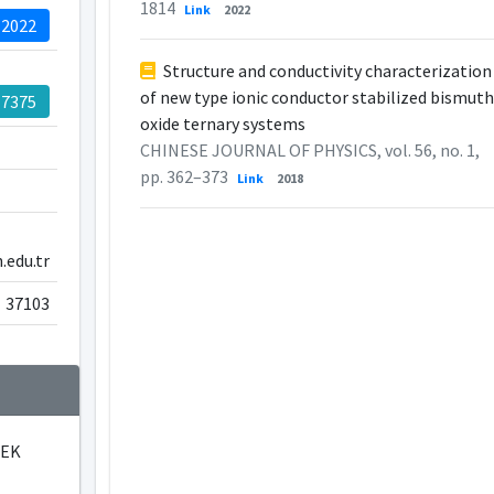
1814
Link
2022
-2022
Structure and conductivity characterization
of new type ionic conductor stabilized bismuth
-7375
oxide ternary systems
CHINESE JOURNAL OF PHYSICS, vol. 56, no. 1,
pp. 362–373
Link
2018
edu.tr
37103
LEK