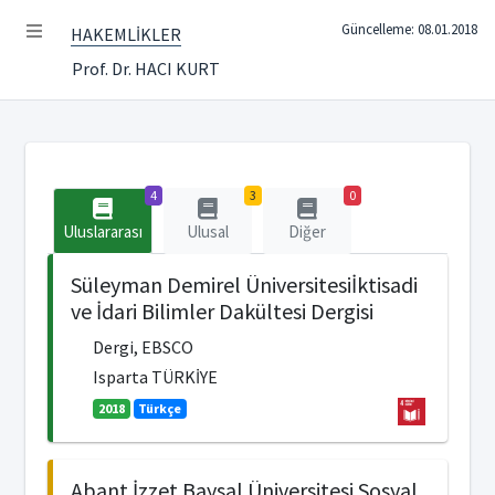
Güncelleme: 08.01.2018
HAKEMLİKLER
Prof. Dr. HACI KURT
4
3
0
Uluslararası
Ulusal
Diğer
Süleyman Demirel Üniversitesiİktisadi
ve İdari Bilimler Dakültesi Dergisi
Dergi, EBSCO
Isparta TÜRKİYE
2018
Türkçe
Abant İzzet Baysal Üniversitesi Sosyal