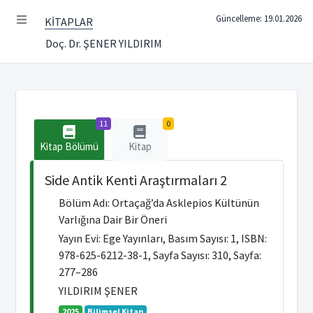
Güncelleme: 19.01.2026
KİTAPLAR
Doç. Dr. ŞENER YILDIRIM
11
0
Kitap Bölümü
Kitap
Side Antik Kenti Araştırmaları 2
Bölüm Adı: Ortaçağ’da Asklepios Kültünün
Varlığına Dair Bir Öneri
Yayın Evi: Ege Yayınları, Basım Sayısı: 1, ISBN:
978-625-6212-38-1, Sayfa Sayısı: 310, Sayfa:
277–286
YILDIRIM ŞENER
2025
Bilimsel Kitap