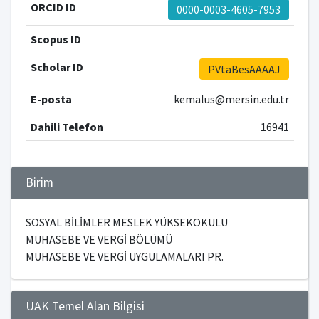
ORCID ID
0000-0003-4605-7953
Scopus ID
Scholar ID
PVtaBesAAAAJ
E-posta
kemalus@mersin.edu.tr
Dahili Telefon
16941
Birim
SOSYAL BİLİMLER MESLEK YÜKSEKOKULU
MUHASEBE VE VERGİ BÖLÜMÜ
MUHASEBE VE VERGİ UYGULAMALARI PR.
ÜAK Temel Alan Bilgisi