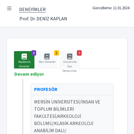
Güncelleme: 11.01.2024
DENEYİMLER
Prof. Dr. DENİZ KAPLAN
4
2
0
Akademik
İdari Görevler
Üniversite
Görevler
Dışı
Deneyimler
Devam ediyor
PROFESÖR
MERSİN ÜNİVERSİTESİ/İNSAN VE
TOPLUM BİLİMLERİ
FAKÜLTESİ/ARKEOLOJİ
BÖLÜMÜ/KLASİK ARKEOLOJİ
ANABİLİM DALI/