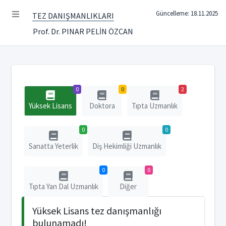
Güncelleme: 18.11.2025
TEZ DANIŞMANLIKLARI
Prof. Dr. PINAR PELİN ÖZCAN
0
0
2
Yüksek Lisans
Doktora
Tıpta Uzmanlık
0
0
Sanatta Yeterlik
Diş Hekimliği Uzmanlık
0
0
Tıpta Yan Dal Uzmanlık
Diğer
Yüksek Lisans tez danışmanlığı
bulunamadı!