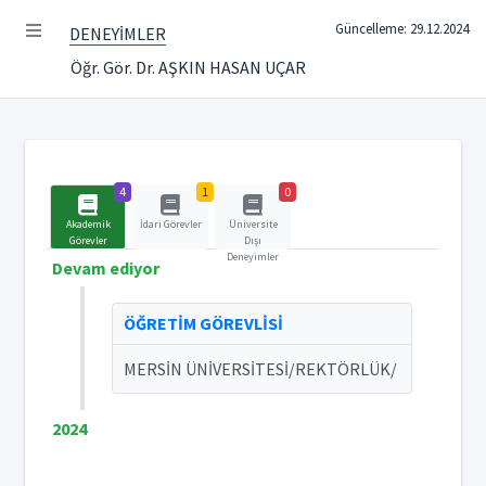
Güncelleme: 29.12.2024
DENEYİMLER
Öğr. Gör. Dr. AŞKIN HASAN UÇAR
4
1
0
Akademik
İdari Görevler
Üniversite
Görevler
Dışı
Deneyimler
Devam ediyor
ÖĞRETİM GÖREVLİSİ
MERSİN ÜNİVERSİTESİ/REKTÖRLÜK/
2024