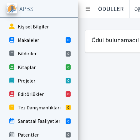
APBS
ÖDÜLLER
Öğ
Kişisel Bilgiler
Ödül bulunamadı!
Makaleler
0
Bildiriler
0
Kitaplar
0
Projeler
0
Editörlükler
0
Tez Danışmanlıkları
0
Sanatsal Faaliyetler
0
Patentler
0