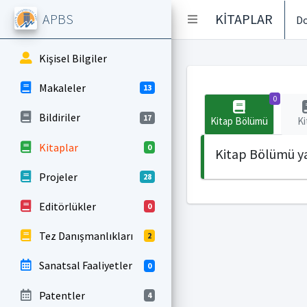
APBS
KİTAPLAR
Do
Kişisel Bilgiler
Makaleler
13
0
Bildiriler
17
Kitap Bölümü
Ki
Kitaplar
0
Kitap Bölümü ya
Projeler
28
Editörlükler
0
Tez Danışmanlıkları
2
Sanatsal Faaliyetler
0
Patentler
4