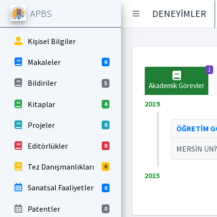
APBS
DENEYİMLER
Kişisel Bilgiler
Makaleler
6
1
Bildiriler
5
Akademik Görevler
2019
Kitaplar
4
Projeler
0
ÖĞRETİM G
Editörlükler
0
MERSİN ÜNİ
Tez Danışmanlıkları
0
2015
Sanatsal Faaliyetler
0
Patentler
0