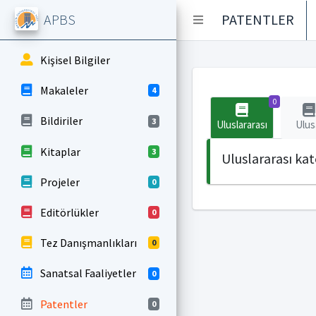
APBS
PATENTLER
Kişisel Bilgiler
Makaleler
4
0
Bildiriler
3
Uluslararası
Ulus
Kitaplar
3
Uluslararası ka
Projeler
0
Editörlükler
0
Tez Danışmanlıkları
0
Sanatsal Faaliyetler
0
Patentler
0