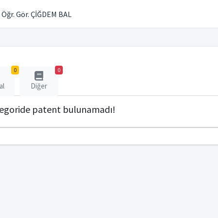
Öğr. Gör. ÇİĞDEM BAL
0
0
al
Diğer
tegoride patent bulunamadı!