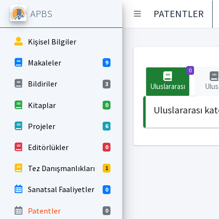
APBS
PATENTLER
Kişisel Bilgiler
Makaleler
9
0
Bildiriler
3
Uluslararası
Ulus
Kitaplar
0
Uluslararası ka
Projeler
6
Editörlükler
0
Tez Danışmanlıkları
1
Sanatsal Faaliyetler
0
Patentler
0