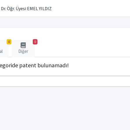
Dr. Öğr. Üyesi EMEL YILDIZ
0
0
al
Diğer
tegoride patent bulunamadı!