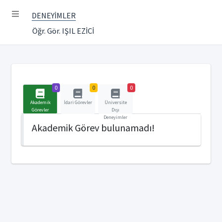
DENEYİMLER
Öğr. Gör. IŞIL EZİCİ
0
0
0
Akademik
İdari Görevler
Üniversite
Görevler
Dışı
Deneyimler
Akademik Görev bulunamadı!