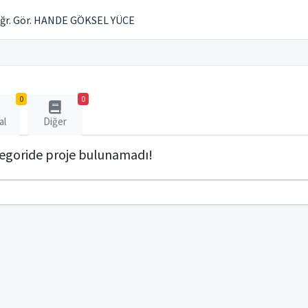
ğr. Gör. HANDE GÖKSEL YÜCE
0
0
al
Diğer
tegoride proje bulunamadı!