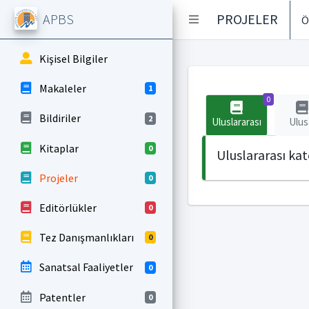
APBS
PROJELER
Ö
Kişisel Bilgiler
Makaleler
1
0
Bildiriler
2
Uluslararası
Ulus
Kitaplar
0
Uluslararası ka
Projeler
0
Editörlükler
0
Tez Danışmanlıkları
0
Sanatsal Faaliyetler
0
Patentler
0