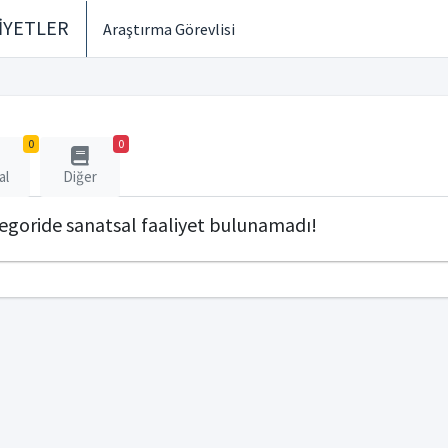
İYETLER
Araştırma Görevlisi
0
0
al
Diğer
tegoride sanatsal faaliyet bulunamadı!