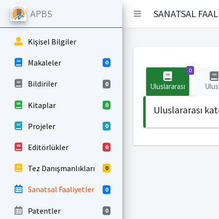
APBS
SANATSAL FAAL
Kişisel Bilgiler
Makaleler
0
0
Bildiriler
0
Uluslararası
Ulus
Kitaplar
0
Uluslararası ka
Projeler
0
Editörlükler
0
Tez Danışmanlıkları
0
Sanatsal Faaliyetler
0
Patentler
0