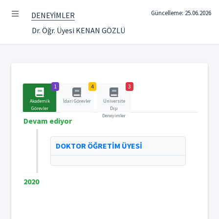
Güncelleme: 25.06.2026
DENEYİMLER
Dr. Öğr. Üyesi KENAN GÖZLÜ
1
4
3
Akademik
İdari Görevler
Üniversite
Görevler
Dışı
Deneyimler
Devam ediyor
DOKTOR ÖĞRETİM ÜYESİ
2020