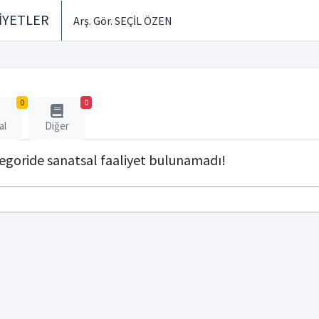
İYETLER
Arş. Gör. SEÇİL ÖZEN
0
0
al
Diğer
tegoride sanatsal faaliyet bulunamadı!