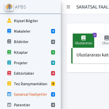
APBS
SANATSAL FAAL
Kişisel Bilgiler
Makaleler
0
0
Bildiriler
0
Uluslararası
Ulus
Kitaplar
1
Uluslararası ka
Projeler
0
Editörlükler
0
Tez Danışmanlıkları
0
Sanatsal Faaliyetler
0
Patentler
0