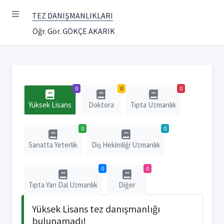
TEZ DANIŞMANLIKLARI
Öğr. Gör. GÖKÇE AKARIK
0
0
0
Yüksek Lisans
Doktora
Tıpta Uzmanlık
0
0
Sanatta Yeterlik
Diş Hekimliği Uzmanlık
0
0
Tıpta Yan Dal Uzmanlık
Diğer
Yüksek Lisans tez danışmanlığı
bulunamadı!