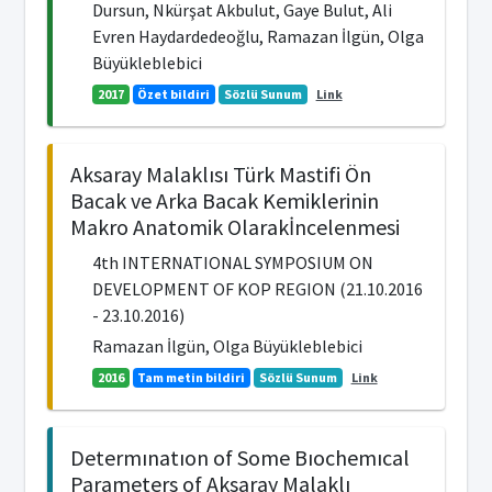
Dursun, Nkürşat Akbulut, Gaye Bulut, Ali
Evren Haydardedeoğlu, Ramazan İlgün, Olga
Büyükleblebici
2017
Özet bildiri
Sözlü Sunum
Link
Aksaray Malaklısı Türk Mastifi Ön
Bacak ve Arka Bacak Kemiklerinin
Makro Anatomik Olarakİncelenmesi
4th INTERNATIONAL SYMPOSIUM ON
DEVELOPMENT OF KOP REGION (21.10.2016
- 23.10.2016)
Ramazan İlgün, Olga Büyükleblebici
2016
Tam metin bildiri
Sözlü Sunum
Link
Determınatıon of Some Bıochemıcal
Parameters of Aksaray Malaklı