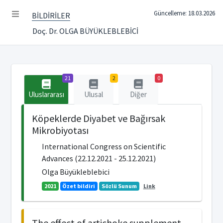
Güncelleme: 18.03.2026
BİLDİRİLER
Doç. Dr. OLGA BÜYÜKLEBLEBİCİ
21
2
0
Uluslararası
Ulusal
Diğer
Köpeklerde Diyabet ve Bağırsak
Mikrobiyotası
International Congress on Scientific
Advances (22.12.2021 - 25.12.2021)
Olga Büyükleblebici
2021
Özet bildiri
Sözlü Sunum
Link
The effect of artichoke supplement