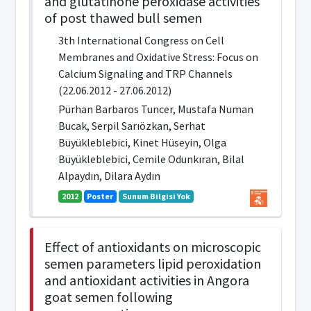
and glutatihone peroxidase activities
of post thawed bull semen
3th International Congress on Cell
Membranes and Oxidative Stress: Focus on
Calcium Signaling and TRP Channels
(22.06.2012 - 27.06.2012)
Pürhan Barbaros Tuncer, Mustafa Numan
Bucak, Serpil Sarıözkan, Serhat
Büyükleblebici, Kinet Hüseyin, Olga
Büyükleblebici, Cemile Odunkıran, Bilal
Alpaydın, Dilara Aydın
2012
Poster
Sunum Bilgisi Yok
Effect of antioxidants on microscopic
semen parameters lipid peroxidation
and antioxidant activities in Angora
goat semen following