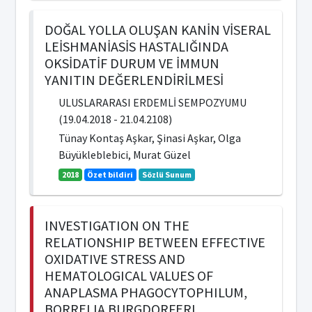
DOĞAL YOLLA OLUŞAN KANİN VİSERAL
LEİSHMANİASİS HASTALIĞINDA
OKSİDATİF DURUM VE İMMUN
YANITIN DEĞERLENDİRİLMESİ
ULUSLARARASI ERDEMLİ SEMPOZYUMU
(19.04.2018 - 21.04.2108)
Tünay Kontaş Aşkar, Şinasi Aşkar, Olga
Büyükleblebici, Murat Güzel
2018
Özet bildiri
Sözlü Sunum
INVESTIGATION ON THE
RELATIONSHIP BETWEEN EFFECTIVE
OXIDATIVE STRESS AND
HEMATOLOGICAL VALUES OF
ANAPLASMA PHAGOCYTOPHILUM,
BORRELIA BURGDORFERI,