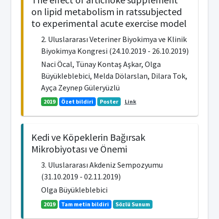
on lipid metabolism in ratssubjected
to experimental acute exercise model
2. Uluslararası Veteriner Biyokimya ve Klinik
Biyokimya Kongresi (24.10.2019 - 26.10.2019)
Naci Öcal, Tünay Kontaş Aşkar, Olga
Büyükleblebici, Melda Dölarslan, Dilara Tok,
Ayça Zeynep Güleryüzlü
2019
Özet bildiri
Poster
Link
Kedi ve Köpeklerin Bağırsak
Mikrobiyotası ve Önemi
3. Uluslararası Akdeniz Sempozyumu
(31.10.2019 - 02.11.2019)
Olga Büyükleblebici
2019
Tam metin bildiri
Sözlü Sunum