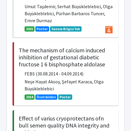
Umut Taşdemir, Serhat Büyükleblebici, Olga
Büyükleblebici, Pürhan Barbaros Tuncer,
Emre Durmaz
2015
Poster
Sunum Bilgisi Yok
The mechanism of calcium induced
inhibition of gestational diabetic
fructose 1 6 bisphosphate aldolase
FEBS (30.08.2014 - 04.09.2014)
Neşe Hayat Aksoy, Şefayet Karaca, Olga
Büyükleblebici
2014
Özet bildiri
Poster
Effect of varius cryoprotectans ofn
bull semen quality DNA integrity and