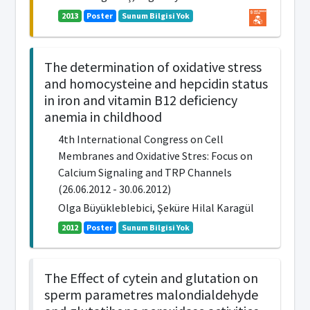
2013
Poster
Sunum Bilgisi Yok
The determination of oxidative stress
and homocysteine and hepcidin status
in iron and vitamin B12 deficiency
anemia in childhood
4th International Congress on Cell
Membranes and Oxidative Stres: Focus on
Calcium Signaling and TRP Channels
(26.06.2012 - 30.06.2012)
Olga Büyükleblebici, Şeküre Hilal Karagül
2012
Poster
Sunum Bilgisi Yok
The Effect of cytein and glutation on
sperm parametres malondialdehyde